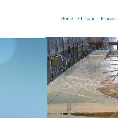
Chi sono
Processo di infusione
Portfolio
Contatti
Home
Chi sono
Processo